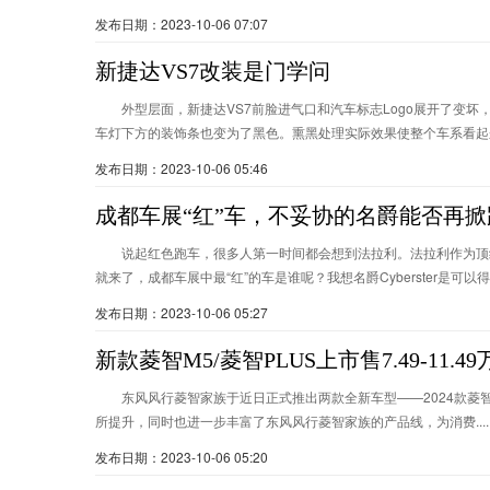
发布日期：2023-10-06 07:07
新捷达VS7改装是门学问
外型层面，新捷达VS7前脸进气口和汽车标志Logo展开了变
车灯下方的装饰条也变为了黑色。熏黑处理实际效果使整个车系看起来更
发布日期：2023-10-06 05:46
成都车展“红”车，不妥协的名爵能否再
说起红色跑车，很多人第一时间都会想到法拉利。法拉利作为顶
就来了，成都车展中最“红”的车是谁呢？我想名爵Cyberster是可以得..
发布日期：2023-10-06 05:27
新款菱智M5/菱智PLUS上市售7.49-11.49
东风风行菱智家族于近日正式推出两款全新车型——2024款菱智M
所提升，同时也进一步丰富了东风风行菱智家族的产品线，为消费....
发布日期：2023-10-06 05:20