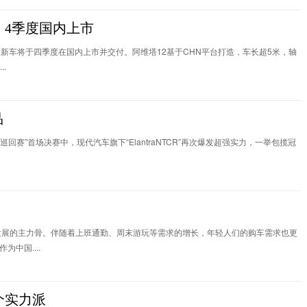
，4季度国内上市
新车将于四季度在国内上市并交付。阿维塔12基于CHN平台打造，车长超5米，轴
.
品
CR世界巡回赛”首场决赛中，现代汽车旗下“ElantraNTCR”再次爆发超强实力，一举包揽冠
会发展的主力骨。伴随着上班通勤、周末游玩等需求的增长，年轻人们的购车需求也更
中国....
个实力派