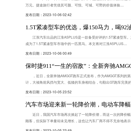
万元。捷途旅行者凭借其可颜、可悦、可城、可野的价值体验....
发布日期：2023-10-06 02:42
1.5T紧凑型车的优选，爆150马力，喝92
江淮汽车出品的江淮A5PLUS是一款备受好评的1.5T紧凑
成为了1.5T紧凑型车市场中的一匹黑马。本文将对江淮A5PLUS....
发布日期：2023-10-06 00:49
保时捷911“一生的宿敌”：全新奔驰AM
，近日，全新奔驰AMGGT跑车正式发布，作为AMGGT系列
计，大倾角前风挡与宽大、低矮的车身相结合，勾勒出GT跑车完美的..
发布日期：2023-10-05 23:52
汽车市场迎来新一轮降价潮，电动车降幅
近日，我国汽车市场再次掀起了一轮降价潮，而这一次的降价幅
顾客，但实际下单量却未见增长，这也让汽车厂商不得不无奈地表示:“为
发布日期：2023-10-05 23:49