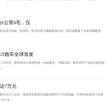
油1公里6毛，仅
型车。其在动力性能、舒适性、安全性等方面都表现出色，而且还配备了众多智能配置，
GGT跑车全球首发
的第二代车型，新车的动力将得到进一步的提升。 外观方面，新车采用了短前后悬的设
..
达7万元
度尤为引人注目，电动车型甚至出现最高降价7万元的现象。尽管4S店迎来了众多
了生....