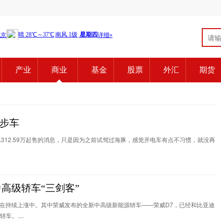
产业
商业
基金
股票
外汇
期货
步车
312.59万起售的消息，只是因为之前试驾过海豚，感觉开电车有点不习惯，就没再
高级轿车“三剑客”
在持续上涨中。其中荣威发布的全新中高级新能源轿车——荣威D7，已经和比亚迪
。....