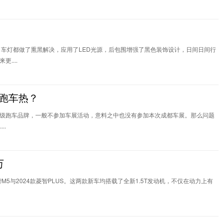
坏，车灯都做了熏黑解决，应用了LED光源，后包围增强了黑色装饰设计，日间日间行
....
掀跑车热？
级跑车品牌，一般不参加车展活动，意料之中也没有参加本次成都车展。那么问题
..
万
5与2024款菱智PLUS。这两款新车均搭载了全新1.5T发动机，不仅在动力上有