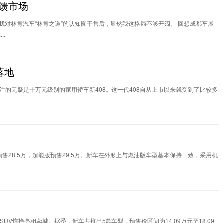
馈市场
，我对林肯汽车“林肯之道”的认知囿于售后，显然我这格局不够开阔。 回想成都车展
..
落地
的无疑是十万元级别的家用轿车新408。这一代408自从上市以来就受到了比较多
版预售28.5万，超能版预售29.5万。新车在外形上与燃油版车型基本保持一致，采用机
！
UV惊艳亮相蓉城。据悉，新车共推出5款车型，预售价区间为14.09万元至18.09