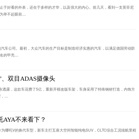
止于好看的外表，还在于多样的才华，以及强大的内心。前几天，看到一支英菲尼
不起眼前....
控的汽车公司。最初，大众汽车的生产目标是制造经济实惠的汽车，以满足德国劳动阶
甲壳....
、双目ADAS摄像头
承东透露，这款车花费了5亿，重新开模改版车架，车身采用了特殊钢材打造，内饰方
...
吒AYA不来看下？
作为哪吒V的换代车型，新车主打五座大空间智能纯电SUV，CLTC综合工况续航里程