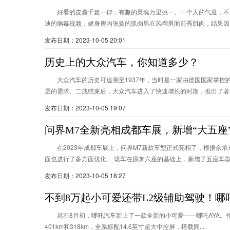
好看的皮囊千篇一律，有趣的灵魂万里挑一。一个人的气度，不
迪的病毒视频，健身房内张扬的肌肉男在风帽男面前秀肌肉，结果因为举
发布日期：2023-10-05 20:01
历史上的大众汽车，你知道多少？
大众汽车的历史可追溯至1937年，当时是一家由德国国家掌
层的需求。二战结束后，大众汽车进入了快速增长的时期，推出了著名的
发布日期：2023-10-05 19:07
问界M7全新亮相成都车展，新增“大五座”
在2023年成都车展上，问界M7新款车型正式亮相了，根据余
面也进行了多方面优化。 该车在原来六座的基础上，新增了五座车型，.
发布日期：2023-10-05 18:27
不到8万起小可爱还带L2级辅助驾驶！哪
就在8月初，哪吒汽车新上了一款全新的小可爱——哪吒AYA。
401km和318km，全系标配14.6英寸超大中控屏，搭载同....