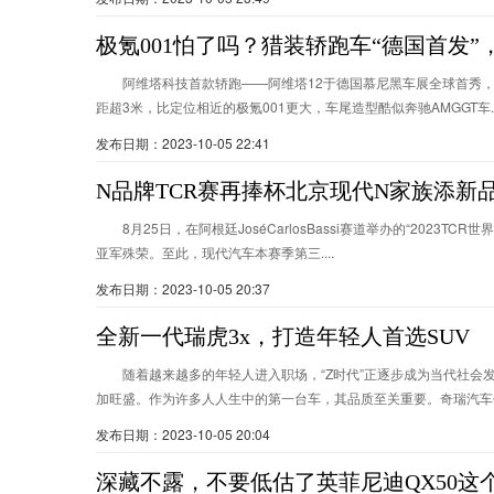
极氪001怕了吗？猎装轿跑车“德国首发”
阿维塔科技首款轿跑——阿维塔12于德国慕尼黑车展全球首秀，
距超3米，比定位相近的极氪001更大，车尾造型酷似奔驰AMGGT车...
发布日期：2023-10-05 22:41
N品牌TCR赛再捧杯北京现代N家族添新
8月25日，在阿根廷JoséCarlosBassi赛道举办的“2023T
亚军殊荣。至此，现代汽车本赛季第三....
发布日期：2023-10-05 20:37
全新一代瑞虎3x，打造年轻人首选SUV
随着越来越多的年轻人进入职场，“Z时代”正逐步成为当代社
加旺盛。作为许多人人生中的第一台车，其品质至关重要。奇瑞汽车作为
发布日期：2023-10-05 20:04
深藏不露，不要低估了英菲尼迪QX50这