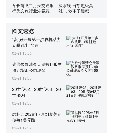
草长莺飞二月天交通银
流水线上的“超级英
行为文旅行业添春意
雄”，救不了漫威
图文速览
“麦”好开局第一步农机助力
春耕跑出“加速
02-21 15:36
光线传媒清仓天娱数科股票
预计增加公司现金
02-21 12:56
20世茂02、20世茂03、20
世茂04
02-21 12:53
碧桂园2026年7月到期美元
债每1美元跌
02-21 12:52