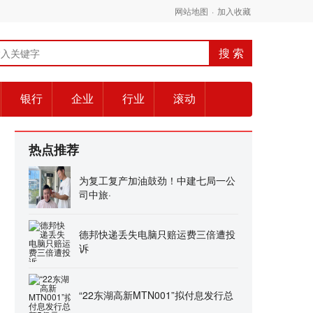
网站地图
·
加入收藏
银行
企业
行业
滚动
热点推荐
为复工复产加油鼓劲！中建七局一公
司中旅·
德邦快递丢失电脑只赔运费三倍遭投
诉
“22东湖高新MTN001”拟付息发行总